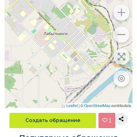
Leaflet
|
©
OpenStreetMap
contributors
Создать обращение
1